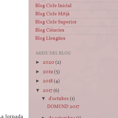
Blog Cicle Inicial
Blog Cicle Mitjà
Blog Cicle Superior
Blog Ciències
Blog Llengües
ARXIU DEL BLOG
2020
(2)
►
2019
(3)
►
2018
(4)
►
2017
(6)
▼
d’octubre
(1)
▼
DOMUND 2017
La Jornada