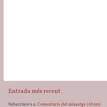
Entrada més recent
Subscriure's a:
Comentaris del missatge (Atom)