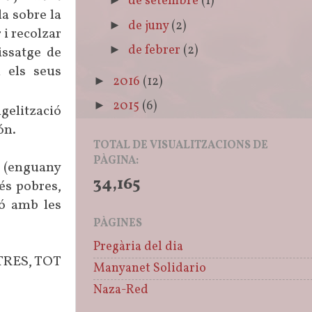
de setembre
(1)
►
a sobre la
de juny
(2)
►
 i recolzar
de febrer
(2)
►
issatge de
n els seus
2016
(12)
►
2015
(6)
►
gelització
ón.
TOTAL DE VISUALITZACIONS DE
PÀGINA:
e (enguany
34,165
és pobres,
ió amb les
PÀGINES
Pregària del dia
LTRES, TOT
Manyanet Solidario
Naza-Red