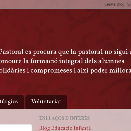
 Pastoral es procura que la pastoral no sigui
 promoure la formació integral dels alumnes
solidàries i compromeses i així poder millor
túrgics
Voluntariat
ENLLAÇOS D'INTERÈS
Blog Educació Infantil