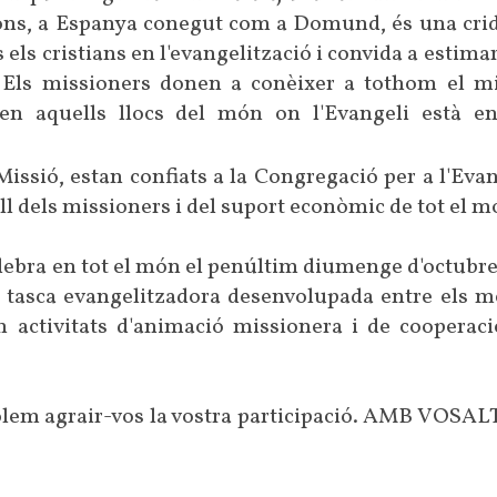
ons, a Espanya conegut com a Domund, és una crid
 els cristians en l'evangelització i convida a estimar
 Els missioners donen a conèixer a tothom el m
 en aquells llocs del món on l'Evangeli està e
issió, estan confiats a la Congregació per a l'Evan
l dels missioners i del suport econòmic de tot el m
lebra en tot el món el penúltim diumenge d'octubr
va tasca evangelitzadora desenvolupada entre els m
n activitats d'animació missionera i de cooperac
volem agrair-vos la vostra participació. AMB VOSA