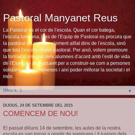
Pastoral Manyanet Reus
La Pastoral és el cor de l'escola. Quan el cor batega,
l'escola funciona. Des de l'Equip de Pastoral es procura que
la pastoral no sigui un element aïllat dins de l'escola, sinó
que tota l'escola respiri pastoral. Per això, volem promoure
la formació integral dels alumnes d'acord amb l'estil de vida
de l'Evangeli de Natzaret per a construir-se com a persones
solidàries i compromeses i així poder millorar la societat i el
món.
▼
DIJOUS, 24 DE SETEMBRE DEL 2015
COMENCEM DE NOU!
El passat dilluns 14 de setembre, les aules de la nostra
escola es van tornar a omplir de somriures i il·lusions dels