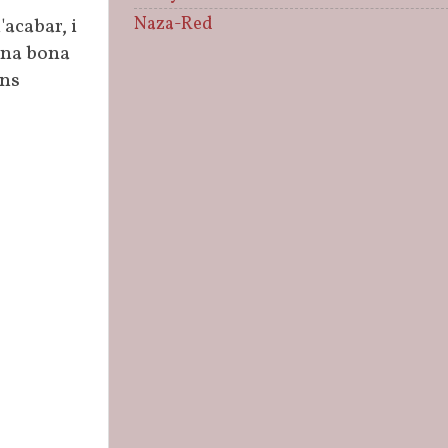
Naza-Red
acabar, i
 una bona
ens