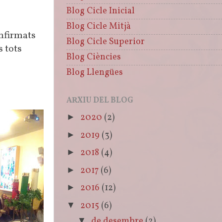
Blog Cicle Inicial
Blog Cicle Mitjà
onfirmats
Blog Cicle Superior
s tots
Blog Ciències
Blog Llengües
ARXIU DEL BLOG
2020
(2)
►
2019
(3)
►
2018
(4)
►
2017
(6)
►
2016
(12)
►
2015
(6)
▼
de desembre
(2)
▼