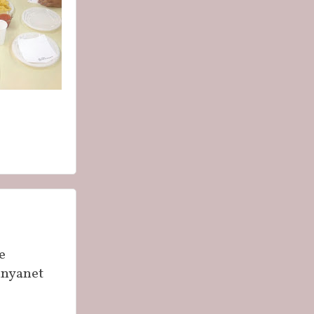
e
anyanet