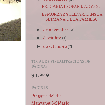
PREGÀRIA I SOPAR D'ADVENT
ESMORZAR SOLIDARI DINS LA
SETMANA DE LA FAMÍLIA
de novembre
(2)
►
d’octubre
(1)
►
de setembre
(1)
►
TOTAL DE VISUALITZACIONS DE
PÀGINA:
34,209
PÀGINES
Pregària del dia
Manyanet Solidario