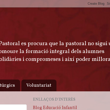
 Pastoral es procura que la pastoral no sigui
 promoure la formació integral dels alumnes
solidàries i compromeses i així poder millor
túrgics
Voluntariat
ENLLAÇOS D'INTERÈS
Blog Educació Infantil