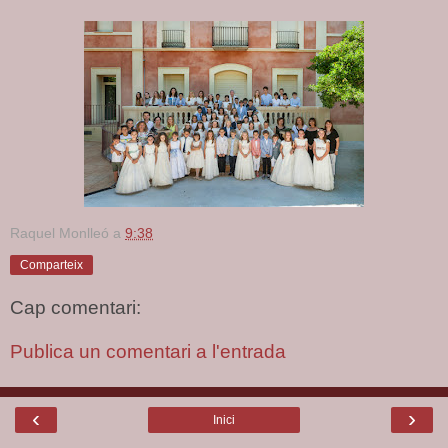
Raquel Monlleó
a
9:38
Comparteix
Cap comentari:
Publica un comentari a l'entrada
‹
›
Inici