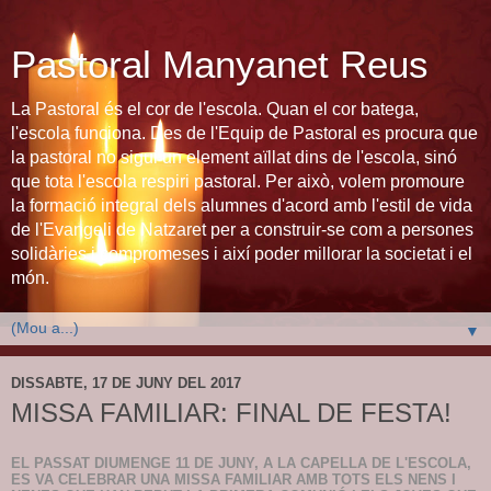
Pastoral Manyanet Reus
La Pastoral és el cor de l'escola. Quan el cor batega,
l'escola funciona. Des de l'Equip de Pastoral es procura que
la pastoral no sigui un element aïllat dins de l'escola, sinó
que tota l'escola respiri pastoral. Per això, volem promoure
la formació integral dels alumnes d'acord amb l'estil de vida
de l'Evangeli de Natzaret per a construir-se com a persones
solidàries i compromeses i així poder millorar la societat i el
món.
▼
DISSABTE, 17 DE JUNY DEL 2017
MISSA FAMILIAR: FINAL DE FESTA!
EL PASSAT DIUMENGE 11 DE JUNY, A LA CAPELLA DE L'ESCOLA,
ES VA CELEBRAR UNA MISSA FAMILIAR AMB TOTS ELS NENS I