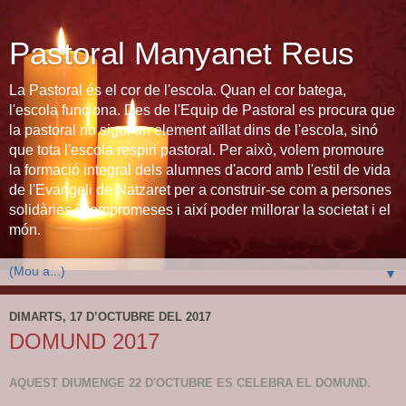
Pastoral Manyanet Reus
La Pastoral és el cor de l'escola. Quan el cor batega,
l'escola funciona. Des de l'Equip de Pastoral es procura que
la pastoral no sigui un element aïllat dins de l'escola, sinó
que tota l'escola respiri pastoral. Per això, volem promoure
la formació integral dels alumnes d'acord amb l'estil de vida
de l'Evangeli de Natzaret per a construir-se com a persones
solidàries i compromeses i així poder millorar la societat i el
món.
▼
DIMARTS, 17 D’OCTUBRE DEL 2017
DOMUND 2017
AQUEST DIUMENGE 22 D'OCTUBRE ES CELEBRA EL DOMUND.